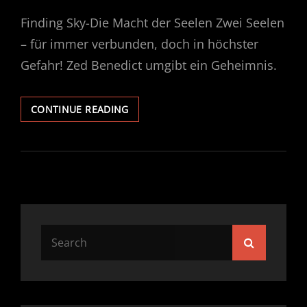
ON
Finding Sky-Die Macht der Seelen Zwei Seelen
– für immer verbunden, doch in höchster
Gefahr! Zed Benedict umgibt ein Geheimnis.
SCHLÄGT
CONTINUE READING
(FAST)
ALLE
KLISCHEES
IN
DIE
FLUCHT
Search
Search
for: