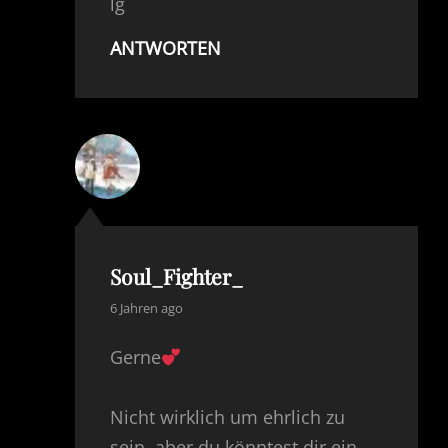
lg
ANTWORTEN
Soul_Fighter_
says:
6 Jahren ago
Gerne
Nicht wirklich um ehrlich zu
sein, aber du könntest dir ein