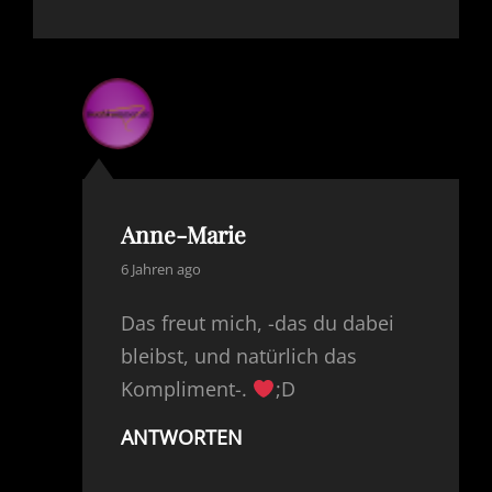
Anne-Marie
says:
6 Jahren ago
Das freut mich, -das du dabei
bleibst, und natürlich das
Kompliment-.
;D
ANTWORTEN