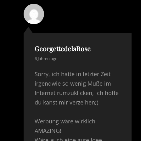
GeorgettedelaRose
says:
6 Jahren ago
Sorry, ich hatte in letzter Zeit
irgendwie so wenig Muße im
Internet rumzuklicken, ich hoffe
du kanst mir verzeihen;)
Werbung wäre wirklich
AMAZING!
Wäre auch eine gute Idee,