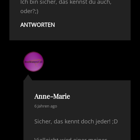
Ich bin sicher, das kennst du auch,
oder?;)
ANTWORTEN
Anne-Marie
says:
6 Jahren ago
Sicher, das kennt doch jeder! ;D