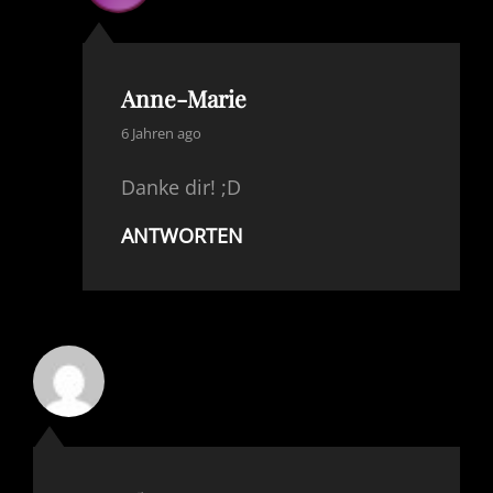
Anne-Marie
says:
6 Jahren ago
Danke dir! ;D
ANTWORTEN