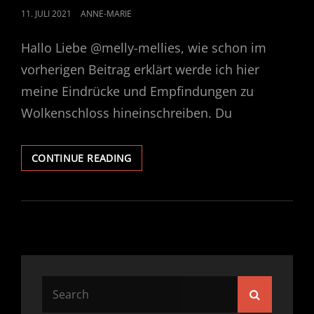
POSTED
11. JULI 2021
ANNE-MARIE
ON
Hallo Liebe @melly-mellies, wie schon im
vorherigen Beitrag erklärt werde ich hier
meine Eindrücke und Empfindungen zu
Wolkenschloss hineinschreiben. Du
AUSTAUSCH
CONTINUE READING
1.
ABSCHNITT
DER
LESERUNDE
ZU
„WOLKENSCHLOSS“
VON
KERSTIN
Search
GIER
Search
for: