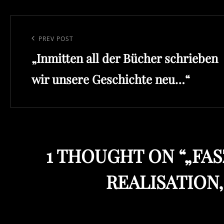
Beitragsnavigation
Previous
PREV POST
„Inmitten all der Bücher schrieben
Post
wir unsere Geschichte neu…“
1 THOUGHT ON “
„FAS
REALISATION,