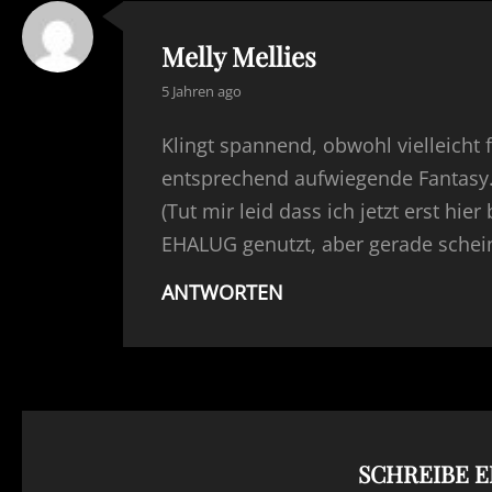
Melly Mellies
says:
5 Jahren ago
Klingt spannend, obwohl vielleicht 
entsprechend aufwiegende Fantas
(Tut mir leid dass ich jetzt erst hie
EHALUG genutzt, aber gerade schein
ANTWORTEN
SCHREIBE 