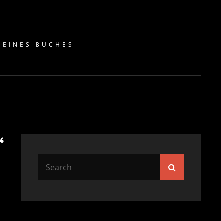
EINES BUCHES L
“
Search
Search
for: