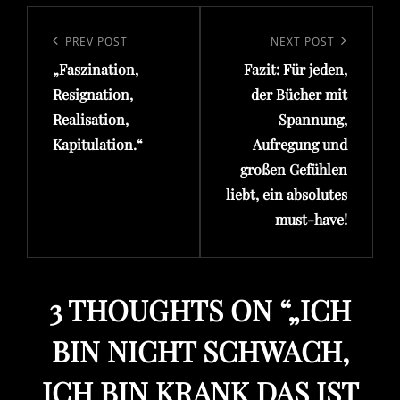
Beitragsnavigation
Previous
PREV POST
Next
NEXT POST
„Faszination,
Fazit: Für jeden,
Post
Post
Resignation,
der Bücher mit
Realisation,
Spannung,
Kapitulation.“
Aufregung und
großen Gefühlen
liebt, ein absolutes
must-have!
3 THOUGHTS ON “
„ICH
BIN NICHT SCHWACH,
ICH BIN KRANK DAS IST