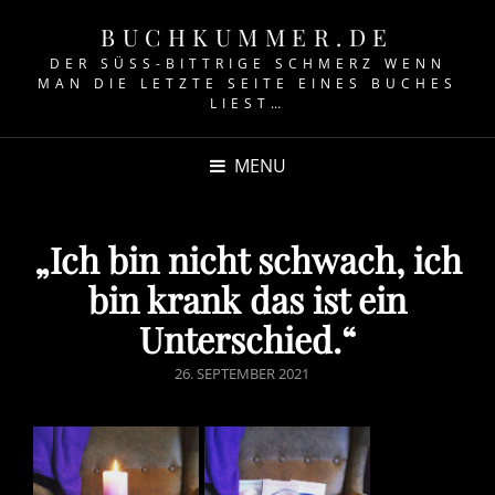
BUCHKUMMER.DE
DER SÜSS-BITTRIGE SCHMERZ WENN M
AN DIE LETZTE SEITE EINES BUCHES L
IEST…
MENU
„Ich bin nicht schwach, ich
bin krank das ist ein
Unterschied.“
POSTED
26. SEPTEMBER 2021
ON