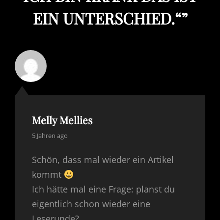
EIN UNTERSCHIED.“
”
Melly Mellies
says:
5 Jahren ago
Schön, dass mal wieder ein Artikel
kommt
Ich hätte mal eine Frage: planst du
eigentlich schon wieder eine
Leserunde?