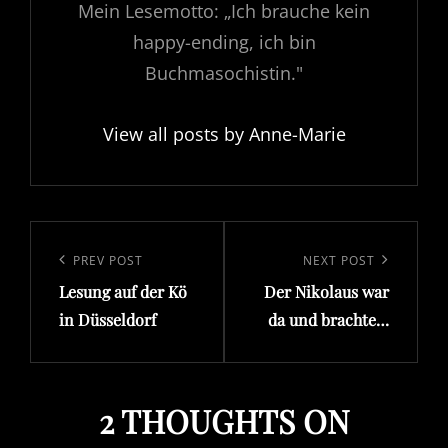
Mein Lesemotto: „Ich brauche kein
happy-ending, ich bin
Buchmasochistin."
View all posts by Anne-Marie
Beitragsnavigation
Previous
PREV POST
Next
NEXT POST
Lesung auf der Kö
Der Nikolaus war
Post
Post
in Düsseldorf
da und brachte…
2 THOUGHTS ON