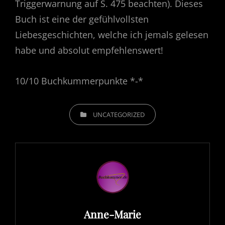
Triggerwarnung auf S. 475 beachten). Dieses
Buch ist eine der gefühlvollsten
Liebesgeschichten, welche ich jemals gelesen
habe und absolut empfehlenswert!
10/10 Buchkummerpunkte *-*
CATEGORIES
UNCATEGORIZED
Author:
Anne-Marie