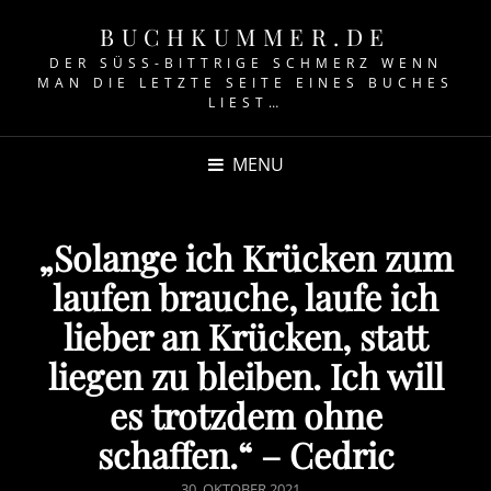
BUCHKUMMER.DE
DER SÜSS-BITTRIGE SCHMERZ WENN M
AN DIE LETZTE SEITE EINES BUCHES L
IEST…
MENU
„Solange ich Krücken zum
laufen brauche, laufe ich
lieber an Krücken, statt
liegen zu bleiben. Ich will
es trotzdem ohne
schaffen.“ – Cedric
POSTED
30. OKTOBER 2021